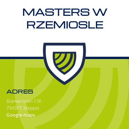
MASTERS W
RZEMIOSLE
ADRES
Blankenstein 136
7943PE Meppel
Google maps