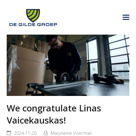
We congratulate Linas
Vaicekauskas!
2024-11-20
Marjoleine Voerman