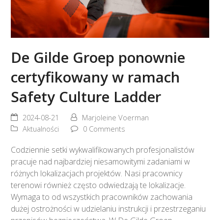
De Gilde Groep ponownie
certyfikowany w ramach
Safety Culture Ladder
2024-08-21
Marjoleine Voerman
Aktualności
0 Comments
Codziennie setki wykwalifikowanych profesjonalistów
pracuje nad najbardziej niesamowitymi zadaniami w
różnych lokalizacjach projektów. Nasi pracownicy
terenowi również często odwiedzają te lokalizacje.
Wymaga to od wszystkich pracowników zachowania
dużej ostrożności w udzielaniu instrukcji i przestrzeganiu