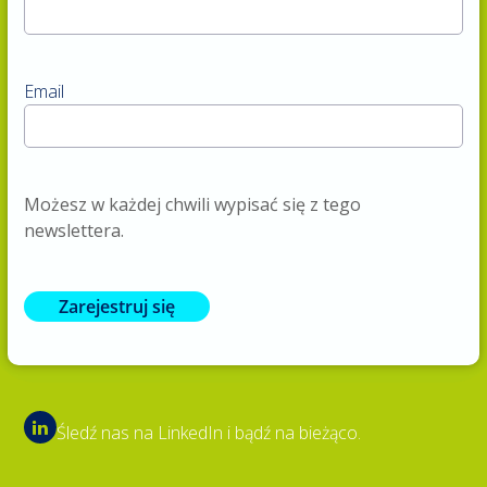
Email
Możesz w każdej chwili wypisać się z tego
newslettera.
Zarejestruj się
Śledź nas na LinkedIn i bądź na bieżąco.
LinkedIn