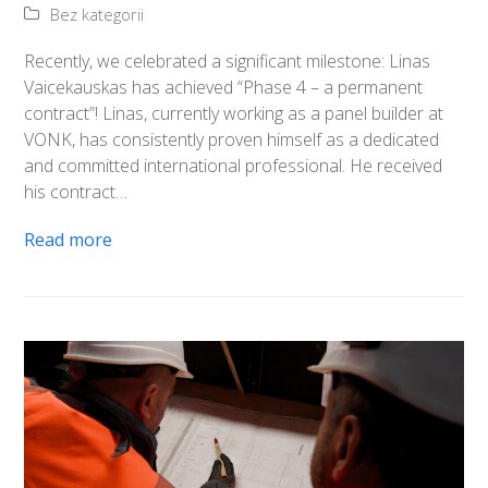
Bez kategorii
Recently, we celebrated a significant milestone: Linas
Vaicekauskas has achieved “Phase 4 – a permanent
contract”! Linas, currently working as a panel builder at
VONK, has consistently proven himself as a dedicated
and committed international professional. He received
his contract…
Read more