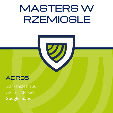
MASTERS W
RZEMIOSLE
ADRES
Blankenstein 136
7943PE Meppel
Google maps