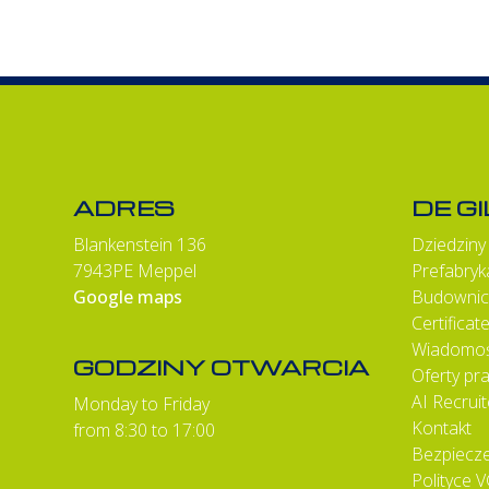
ADRES
DE G
Blankenstein 136
Dziedziny 
7943PE Meppel
Prefabryk
Google maps
Budownic
Certifica
Wiadomoś
GODZINY OTWARCIA
Oferty pr
AI Recruite
Monday to Friday
Kontakt
from 8:30 to 17:00
Bezpiecz
Polityce