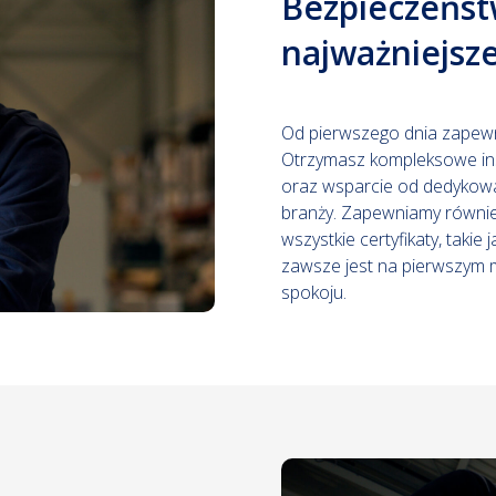
Bezpieczeńst
najważniejsz
Od pierwszego dnia zapewn
Otrzymasz kompleksowe ins
oraz wsparcie od dedykow
branży. Zapewniamy równie
wszystkie certyfikaty, taki
zawsze jest na pierwszym 
spokoju.