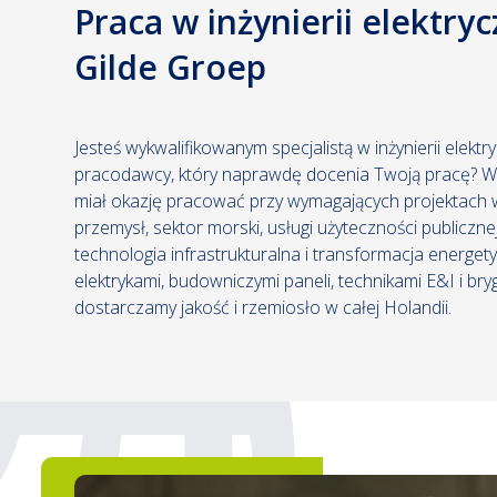
Praca w inżynierii elektry
Gilde Groep
Jesteś wykwalifikowanym specjalistą w inżynierii elektr
pracodawcy, który naprawdę docenia Twoją pracę? W
miał okazję pracować przy wymagających projektach w
przemysł, sektor morski, usługi użyteczności publiczne
technologia infrastrukturalna i transformacja energe
elektrykami, budowniczymi paneli, technikami E&I i bry
dostarczamy jakość i rzemiosło w całej Holandii.