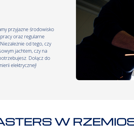
amy przyjazne środowisko
 pracy oraz regularne
 Niezależnie od tego, czy
sowym jachtem, czy na
 potrzebujesz. Dołącz do
erii elektrycznej!
STERS W RZEMIO