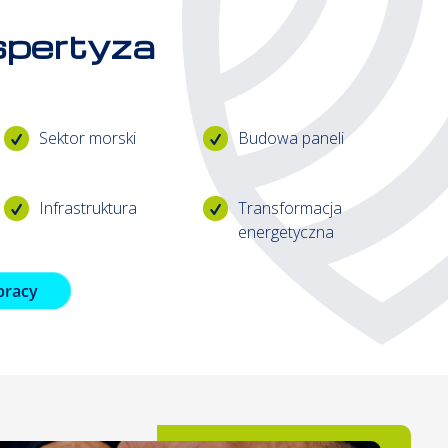
spertyza
Sektor morski
Budowa paneli
Infrastruktura
Transformacja
energetyczna
pracy