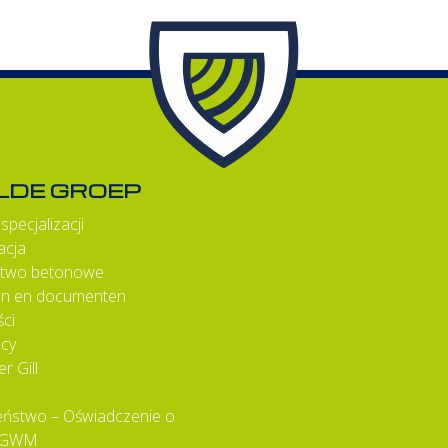
ILDE GROEP
specjalizacji
acja
two betonowe
ten en documenten
ci
acy
r Gill
eństwo – Oświadczenie o
 VGWM