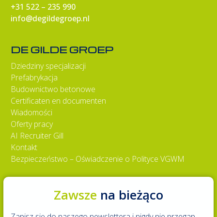
+31 522 – 235 990
info@degildegroep.nl
DE GILDE GROEP
Dziedziny specjalizacji
Prefabrykacja
Budownictwo betonowe
Certificaten en documenten
Wiadomości
Oferty pracy
AI Recruiter Gill
Kontakt
Bezpieczeństwo – Oświadczenie o Polityce VGWM
Zawsze
na bieżąco
Zapisz się do naszego newslettera i nigdy nie przegap